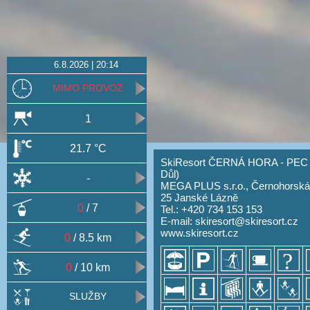
6.8.2026 | 20:14
MIMO PROVOZ
1
21.7 °C
SkiResort ČERNÁ HORA - PEC 
Důl)
-
MEGA PLUS s.r.o., Černohorská
25 Janské Lázně
0
/ 7
Tel.: +420 734 153 153
E-mail:
skiresort@skiresort.cz
www.skiresort.cz
0
/ 8.5 km
0
/ 10 km
SLUŽBY