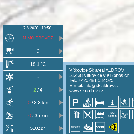
7.8.2026 | 19:56
MIMO PROVOZ
3
18.1 °C
Vítkovice Skiareál ALDROV
512 38 Vítkovice v Krkonoších
-
Tel.: +420 481 582 925
E-mail:
info@skialdrov.cz
2
/ 4
www.skialdrov.cz
0
/ 3.8 km
0
/ 35 km
SLUŽBY