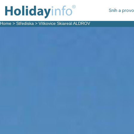
Sníh a prov
Home
>
Střediska
>
Vítkovice Skiareál ALDROV