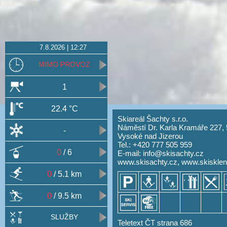
7.8.2026 | 12:27
MIMO PROVOZ
1
22.4 °C
Skiareál Šachty s.r.o.
Náměstí Dr. Karla Kramáře 227, 
-
Vysoké nad Jizerou
Tel.: +420 777 505 959
0
/ 6
E-mail:
info@skisachty.cz
www.skisachty.cz
,
www.skisklen
0
/ 5.1 km
0
/ 9.5 km
SLUŽBY
Teletext ČT strana 686