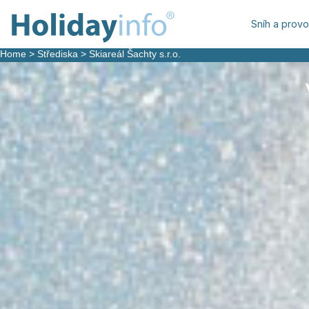
Sníh a prov
Home
>
Střediska
>
Skiareál Šachty s.r.o.