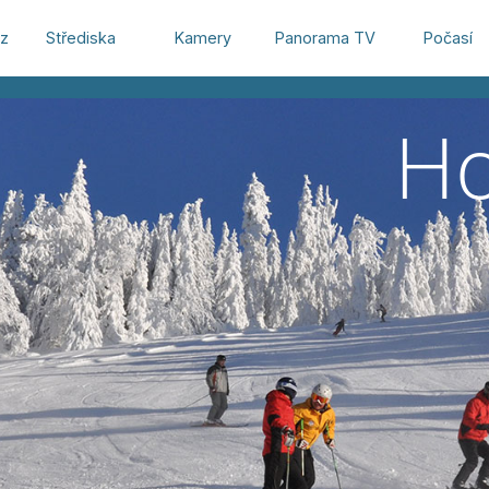
oz
Střediska
Kamery
Panorama TV
Počasí
Ho