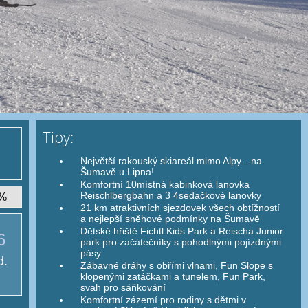
Tipy:
Největší rakouský skiareál mimo Alpy…na
Šumavě u Lipna!
Komfortní 10místná kabinková lanovka
Reischlbergbahn a 3 4sedačkové lanovky
 %
21 km atraktivních sjezdovek všech obtížností
a nejlepší sněhové podmínky na Šumavě
Dětské hřiště Fichtl Kids Park a Reischa Junior
6
park pro začátečníky s pohodlnými pojízdnými
pásy
d.
Zábavné dráhy s obřími vlnami, Fun Slope s
klopenými zatáčkami a tunelem, Fun Park,
svah pro sáňkování
Komfortní zázemí pro rodiny s dětmi v