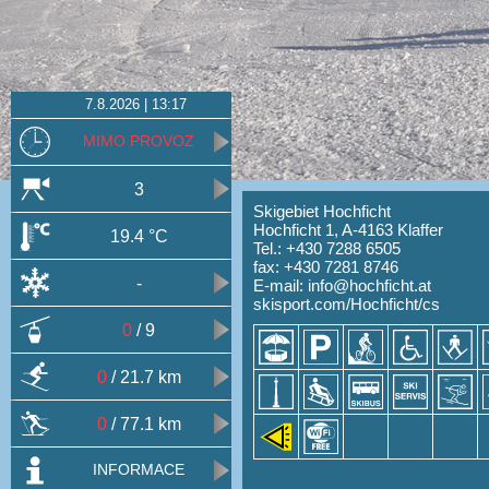
7.8.2026 | 13:17
MIMO PROVOZ
3
Skigebiet Hochficht
Hochficht 1, A-4163 Klaffer
19.4 °C
Tel.: +430 7288 6505
fax: +430 7281 8746
-
E-mail:
info@hochficht.at
skisport.com/Hochficht/cs
0
/ 9
0
/ 21.7 km
0
/ 77.1 km
INFORMACE