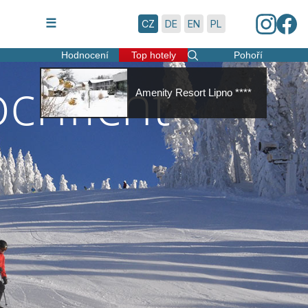
7.8.2026 | 11:17
☰
CZ
DE
EN
PL
Hodnocení
Top hotely
Pohoří
chficht
Amenity Resort Lipno ****