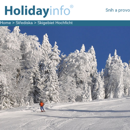
Sníh a prov
Home
>
Střediska
>
Skigebiet Hochficht