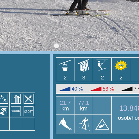
2
3
2
2
40 %
53 %
7
21.7
77.1
13.84
km
km
osob/ho