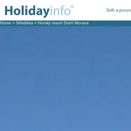
Sníh a prov
Home
>
Střediska
>
Horský resort Dolní Morava