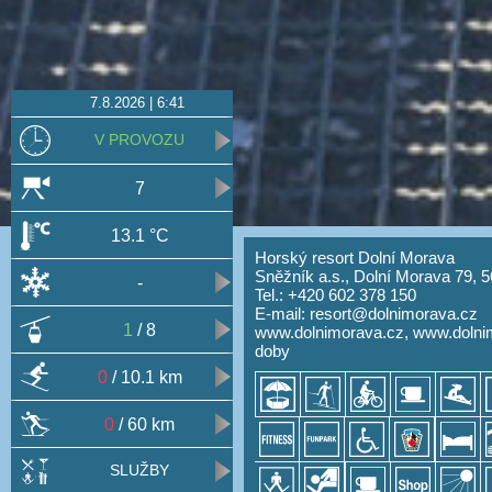
7.8.2026 | 6:41
V PROVOZU
7
13.1 °C
Horský resort Dolní Morava
Sněžník a.s., Dolní Morava 79, 5
-
Tel.: +420 602 378 150
E-mail:
resort@dolnimorava.cz
1
/ 8
www.dolnimorava.cz
,
www.dolnim
doby
0
/ 10.1 km
0
/ 60 km
SLUŽBY